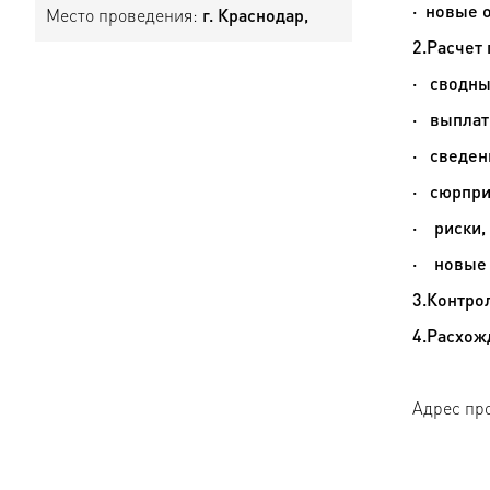
·
новые о
Место проведения:
г. Краснодар,
2.Расчет
·
сводны
·
выплаты
·
сведен
·
сюрпри
·
риски,
·
новые
3.Контро
4.Расхож
Адрес про