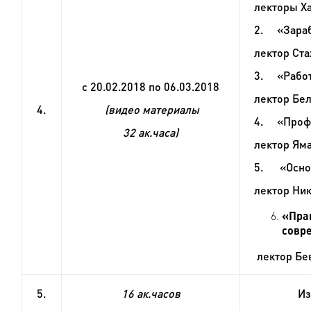
лекторы Ха
2.
«Зара
лектор Ста
3.
«Работ
с 20.02.2018 по 06.03.2018
лектор Бел
4.
(видео материалы
4.
«Профс
32 ак.часа)
лектор Яма
5.
«Основ
лектор Ник
«Пра
совре
лектор Бев
5.
16 ак.часов
Из