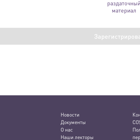
раздаточны
материал
Зарегистриров
Новости
Ко
Документы
СО
О нас
По
Наши лекторы
пе