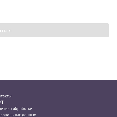
й
аться
нтакты
УТ
литика обработки
рсональных данных