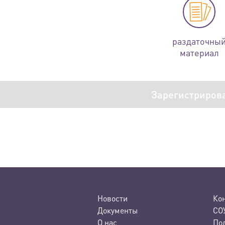
раздаточны
материал
Зарегистриров
Новости
Ко
Документы
СО
О нас
По