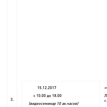
15
.1
2
.2017
«
с 10.00 до 18.00
Л
3.
г
(видеосеминар 10 ак.часов)