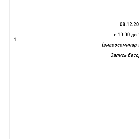
08
.1
2
.2
с 10.00 до 
1.
(видеосеминар 5
Запись бесс