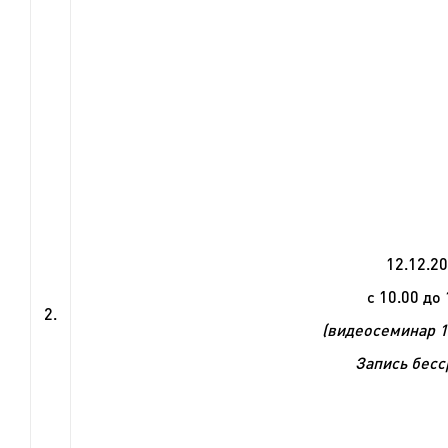
12
.1
2
.2
с 10.00 до 
2.
(видеосеминар 1
Запись бесс