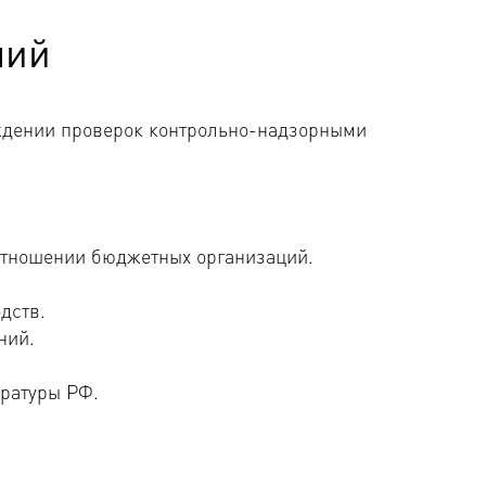
ний
ждении проверок контрольно-надзорными
отношении бюджетных организаций.
дств.
ний.
ратуры РФ.