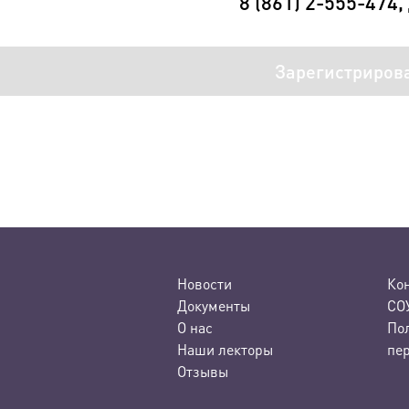
8 (861) 2-555-474,
Зарегистриров
Новости
Ко
Документы
СО
О нас
По
Наши лекторы
пе
Отзывы