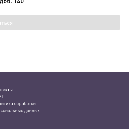
 доб. 140
аться
нтакты
УТ
литика обработки
рсональных данных