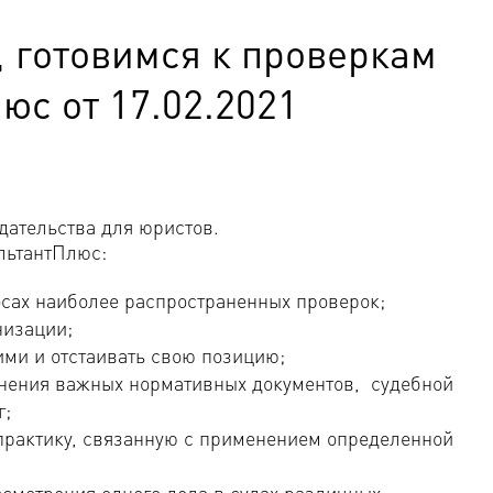
 готовимся к проверкам
юс от 17.02.2021
дательства для юристов.
льтантПлюс:
осах наиболее распространенных проверок;
низации;
ми и отстаивать свою позицию;
нения важных нормативных документов, судебной
г;
практику, связанную с применением определенной
ссмотрения одного дела в судах различных