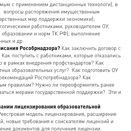
емым с применением дистанционных технологи), в
 - вопросы распоряжения имущественным
дарственных мер поддержки экономики);
гогическими работниками, руководителем ОУ,
б образовании и норм ТК РФ); выполнение
нных и др.
писания Рособрнадзора?
Как заключить договор с
Как поступить с работниками, которые отказались
ю в рамках внедрения профстандартов? Как
тных образовательных услуг? Как подготовить ОУ
м рекомендаций Роспотребнадзора? Как
вым правилам? Нужно ли переоформилять ранее
ваться мерами государственной поддержки? Эти и
вании лицензирования образовательной
Реестровая модель лицензирования, расширение
й, новые требования к соискателям лицензий и
ение документов для получения лицензии.