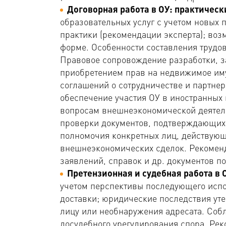
Договорная работа в ОУ: практичес
образовательных услуг с учетом новых
практики (рекомендации эксперта); во
форме. Особенности составления трудов
Правовое сопровождение разработки, з
приобретением прав на недвижимое иму
соглашений о сотрудничестве и партне
обеспечение участия ОУ в иностранных
вопросам внешнеэкономической деятел
проверки документов, подтверждающих 
полномочия конкретных лиц, действующ
внешнеэкономических сделок. Рекоменд
заявлений, справок и др. документов п
Претензионная и судебная работа в 
учетом перспективы последующего испо
доставки; юридические последствия ут
лицу или необнаружения адресата. Соб
досудебного урегулирования спора. Ре