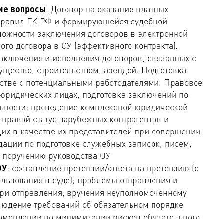
кие вопросы
. Договор на оказание платных
 правил ГК РФ и формирующейся судебной
зможности заключения договоров в электронной
ого договора в ОУ (эффективного контракта).
аключения и исполнения договоров, связанных с
щество, строительством, арендой. Подготовка
рстве с потенциальными работодателями. Правовое
 юридических лицах, подготовка заключений по
ьности; проведение комплексной юридической
правой статус зарубежных контрагентов и
их в качестве их представителей при совершении
ации по подготовке служебных записок, писем,
о поручению руководства ОУ
ОУ
: составление претензии/ответа на претензию (с
льзования в суде); проблемы отправления и
ери отправления, вручения неуполномоченному
людение требований об обязательном порядке
комендации по минимизации рисков обязательного