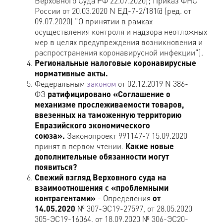
Верховного Суда РФ 22.07.2020); Приказ ФНС
России от 20.03.2020 N ЕД-7-2/181@ (ред. от
09.07.2020) "О принятии в рамках
осуществления контроля и надзора неотложных
мер в целях предупреждения возникновения и
распространения коронавирусной инфекции").
Региональные налоговые коронавирусные
нормативные акты.
Федеральным
законом
от 02.12.2019 N 386-
ФЗ
ратифицировано «Соглашение о
механизме прослеживаемости товаров,
ввезенных на таможенную территорию
Евразийского экономического
союза».
Законопроект 991147-7 15.09.2020
принят в первом чтении.
Какие новые
дополнительные обязанности могут
появиться?
Свежий взгляд Верховного суда на
взаимоотношения с «проблемными
контрагентами»
- Определения
от
14.05.2020
№ 307-ЭС19-27597, от 28.05.2020
305-ЭС19-16064, от 18.09.2020 № 306-ЭС20-