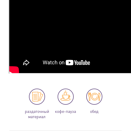
раздаточный
кофе-пауза
обед
материал