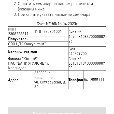
Оплатить семинар по нашим реквизитам
(указаны ниже)
При оплате указать название семинара
Счет №150/15.04.2020г
ИНН
КПП 230801001
Счет №
2308223317
407028106470000002
Получатель
26
ООО ЦП "Консультант"
БИК
Банк получателя
040349700
Филиал "Южный"
Счет №
ПАО "БАНК УРАЛСИБ" г.
301018104000000007
Краснодар
00
350000, г.
Краснодар,
Адрес
Телефон
8612555111
ул. Октябрьская, д.
80
Зарегистрироваться