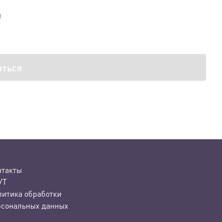
й
аться
нтакты
УТ
литика обработки
рсональных данных