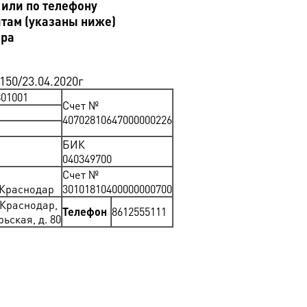
 или по телефону
итам (указаны ниже)
ара
150/23.04.2020г
01001
Счет №
40702810647000000226
БИК
040349700
Счет №
 Краснодар
30101810400000000700
. Краснодар,
Телефон
8612555111
рьская, д. 80