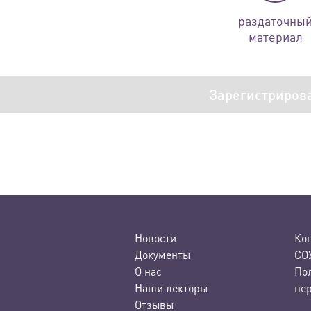
раздаточны
материал
Зарегистриров
Новости
Ко
Документы
СО
О нас
По
Наши лекторы
пе
Отзывы