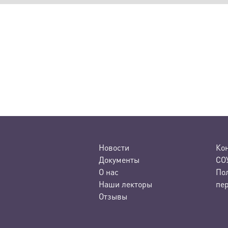
Новости
Ко
Документы
СО
О нас
По
Наши лекторы
пе
Отзывы