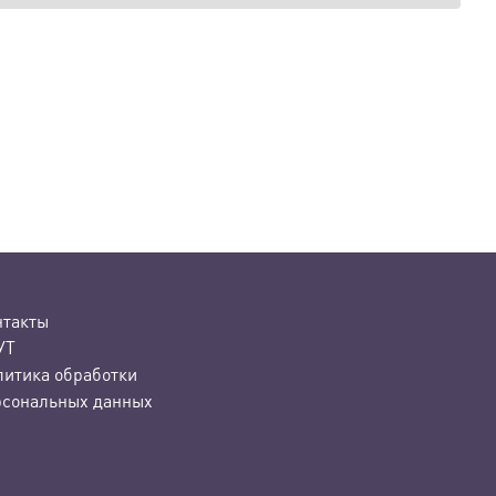
нтакты
УТ
литика обработки
рсональных данных