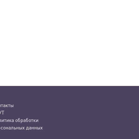
нтакты
УТ
литика обработки
рсональных данных