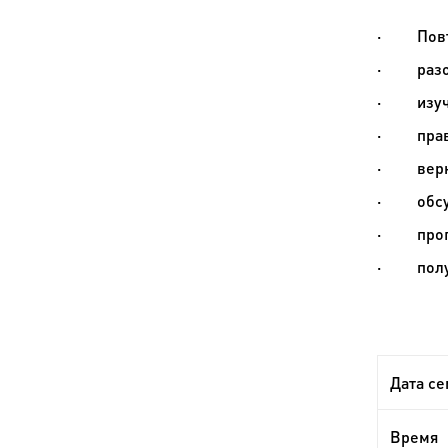
·
Пов
·
раз
·
изу
·
пра
·
вер
·
обс
·
про
·
пол
Дата с
Время 