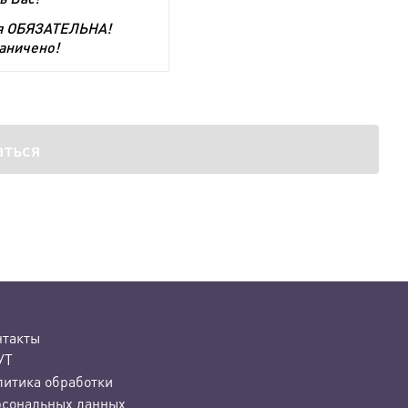
ия ОБЯЗАТЕЛЬНА!
аничено!
аться
нтакты
УТ
литика обработки
рсональных данных