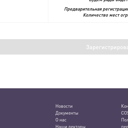
Предварительная регистрац
Количество мест огр
Зарегистриров
Новости
Ко
Документы
СО
О нас
По
Наши лекторы
пе