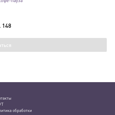
кофе-пауза
. 148
аться
нтакты
УТ
литика обработки