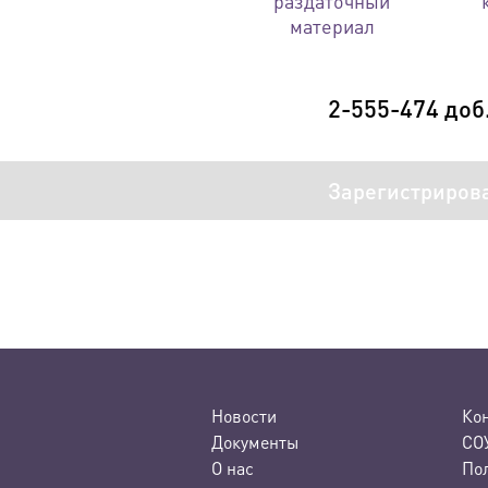
раздаточный
материал
2-555-474 доб
Зарегистриров
Новости
Ко
Документы
СО
О нас
По