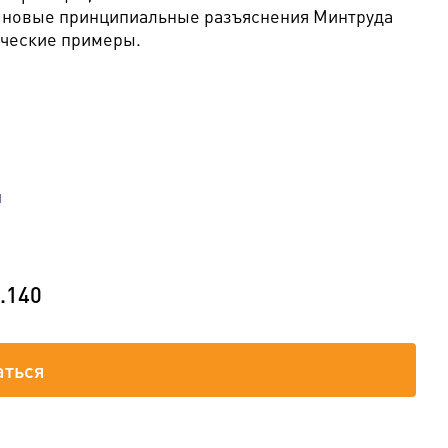
ут новые принципиальные разъяснения Минтруда
ические примеры.
й
.140
аться