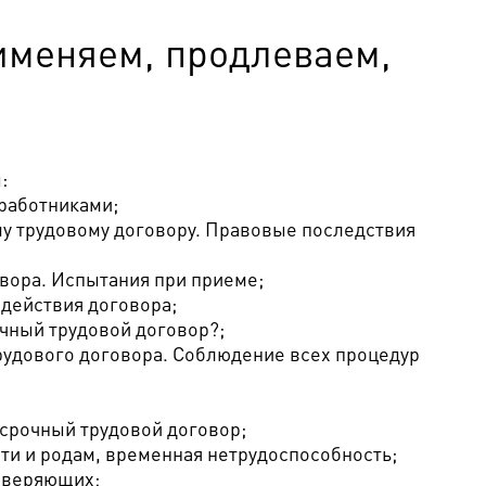
именяем, продлеваем,
:
 работниками;
ому трудовому договору. Правовые последствия
овора. Испытания при приеме;
 действия договора;
очный трудовой договор?;
рудового договора. Соблюдение всех процедур
 срочный трудовой договор;
сти и родам, временная нетрудоспособность;
роверяющих;