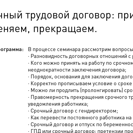
чный трудовой договор: пр
еняем, прекращаем.
ограмма:
В процессе семинара рассмотрим вопросы
· Разновидность договорных отношений с
· Кого можно принять на работу по срочн
неоднократности заключения договора;
· Порядок, основания для заключения дог
· Корректно прописываем условие о сроке
· Можно ли продлить (пролонгировать) ср
· Правомерность прекращения срочного т
уведомления работника;
· Срочный договор с гендиректором;
· Как перевести постоянного работника на
· Срочный договор и отпуск по беременно
· ГПД или срочный договор: претензии п