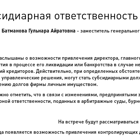
сидиарная ответственность
:
Батманова Гульнара Айратовна
- заместитель генеральног
аслышаны о возможности привлечения директора, главного 
тия в процессе его ликвидации или банкротства в случае 
ий кредиторов. Действительно, при определенных обстоят
 управленческие решения, могут стать субсидиарными дол
ению долгов фирмы личным имуществом.
жно отметить, что в связи с изменениями, предпринятыми 
рной ответственности, поданных в арбитражные суды, бурно
На встрече будут рассматриватьс
да появляется возможность привлечения контролирующих д