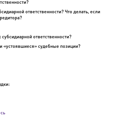
етственности?
сидиарной ответственности? Что делать, если
кредитора?
к субсидиарной ответственности?
ли «устоявшиеся» судебные позиции?
идки:
есь