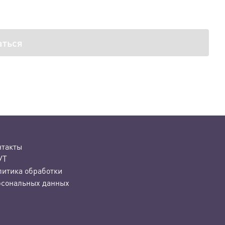
аться
нтакты
УТ
литика обработки
рсональных данных