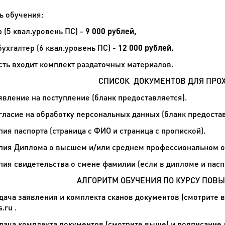
ь обучения:
 (5 квал.уровень ПС) -
9 000 рублей,
ухгалтер (6 квал.уровень ПС) -
12 000 рублей.
сть входит комплект раздаточных материалов.
СПИСОК ДОКУМЕНТОВ ДЛЯ ПРО
ение на поступление (бланк предоставляется).
сие на обработку персональных данных (бланк предостав
 паспорта (страница с ФИО и страница с пропиской).
 Диплома о высшем и/или среднем профессиональном об
 свидетельства о смене фамилии (если в дипломе и пасп
АЛГОРИТМ ОБУЧЕНИЯ ПО КУРСУ ПО
а заявления и комплекта сканов документов (смотрите в
s.ru
.
а комплекта документов (смотрите выше) и подписание до