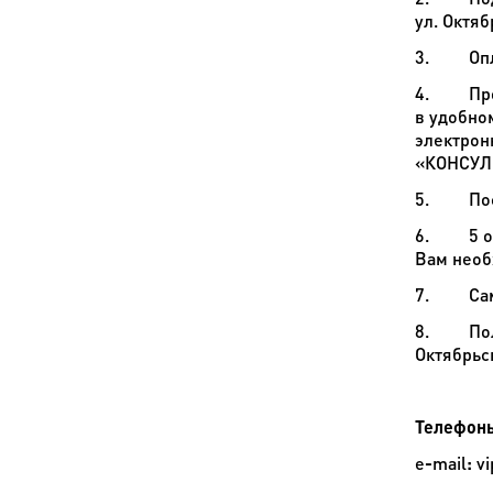
ул. Октяб
3. Опла
4. Просм
в удобно
электрон
«КОНСУЛ
5. Посещ
6. 5 окт
Вам необ
7. Самос
8. Получ
Октябрьс
Телефоны
e
-
mail
:
vi