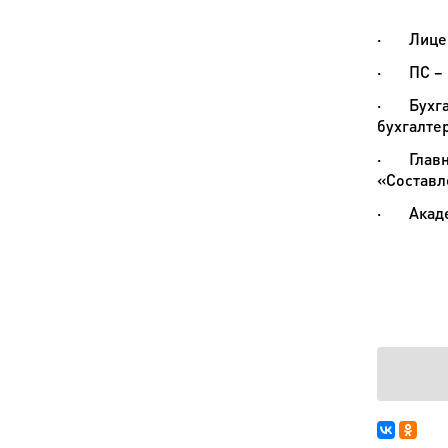
·
Лице
·
ПС –
·
Бухг
бухгалтер
·
Глав
«Составл
·
Акад