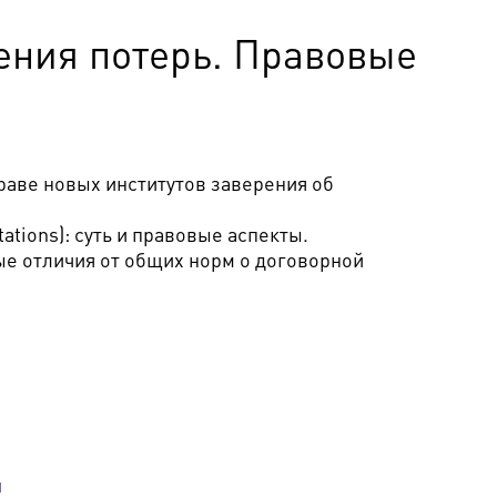
ения потерь. Правовые
раве новых институтов заверения об
ations): суть и правовые аспекты.
ые отличия от общих норм о договорной
й